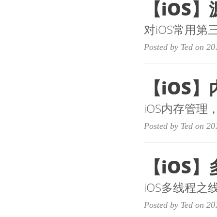
【iOS】
对iOS常用第三
Posted by Ted on 20
【iOS
iOS内存管
Posted by Ted on 20
【iOS】
iOS多线程之
Posted by Ted on 20